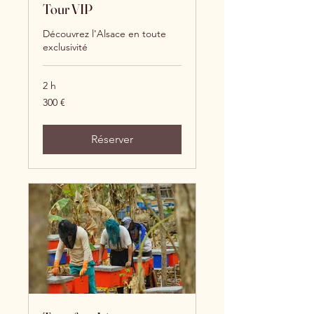
Tour VIP
Découvrez l'Alsace en toute
exclusivité
2 h
300
300 €
euros
Réserver