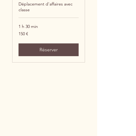
Déplacement d'affaires avec
classe
1 h 30 min
150
150 €
euros
Réserver