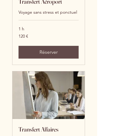
Transfert Aéroport
Voyage sans stress et ponctuel
1 h
120
120 €
euros
Réserver
Transfert Affaires