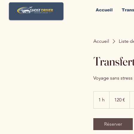
Accueil
Trans
Accueil
Liste d
Transfer
Voyage sans stress
120
euros
1 h
1
120 €
Réserver